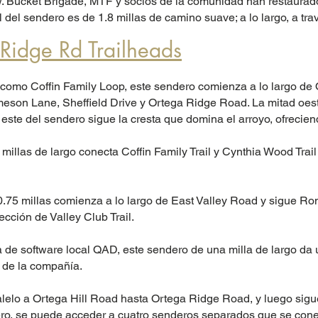
w. Bucket Brigade, MTF y socios de la comunidad han restaurad
l del sendero es de 1.8 millas de camino suave; a lo largo, a tr
Ridge Rd Trailheads
omo Coffin Family Loop, este sendero comienza a lo largo de O
ameson Lane, Sheffield Drive y Ortega Ridge Road. La mitad oes
ste del sendero sigue la cresta que domina el arroyo, ofreciend
millas de largo conecta Coffin Family Trail y Cynthia Wood Trai
.75 millas comienza a lo largo de East Valley Road y sigue R
ección de Valley Club Trail.
e software local QAD, este sendero de una milla de largo da u
a de la compañía.
lelo a Ortega Hill Road hasta Ortega Ridge Road, y luego sig
ro, se puede acceder a cuatro senderos separados que se co