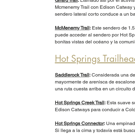
Girard Trail
:
Llamado así por el activis
Mcmenemy Trail con Edison Catway y t
sendero lateral corto conduce a un 
McMenemy Trail
:
Este sendero de 1.5 
puede acceder al sendero por Hot Spr
bonitas vistas del océano y la comun
Hot Springs Trailhea
Saddlerock Trail
:
Considerada una de l
mayormente de arenisca de escalones
una ruta cuesta arriba en un circui
Hot Springs Creek Trail
:
Esta suave su
Edison Catways para conducir a Col
Hot Springs Connector
:
Una empinada 
Si llega a la cima y todavía está bu