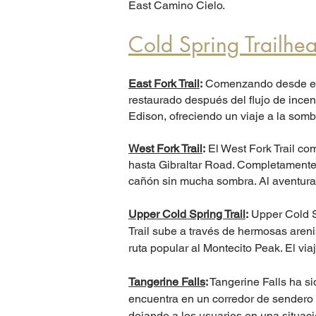
East Camino Cielo.
Cold Spring Trailhe
East Fork Trail
:
Comenzando desde el l
restaurado después del flujo de ince
Edison, ofreciendo un viaje a la som
West Fork Trail
:
El West Fork Trail co
hasta Gibraltar Road. Completamente 
cañón sin mucha sombra. Al aventurar
Upper Cold Spring Trail
:
Upper Cold Sp
Trail sube a través de hermosas aren
ruta popular al Montecito Peak. El vi
Tangerine Falls
:
Tangerine Falls ha si
encuentra en un corredor de sendero 
dejando a los usuarios en una situac