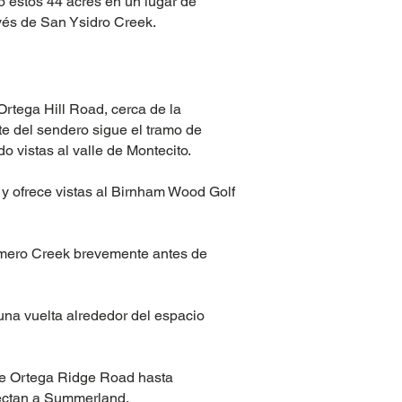
o estos 44 acres en un lugar de
avés de San Ysidro Creek.
rtega Hill Road, cerca de la
te del sendero sigue el tramo de
o vistas al valle de Montecito.
l y ofrece vistas al Birnham Wood Golf
omero Creek brevemente antes de
na vuelta alrededor del espacio
ue Ortega Ridge Road hasta
nectan a Summerland.