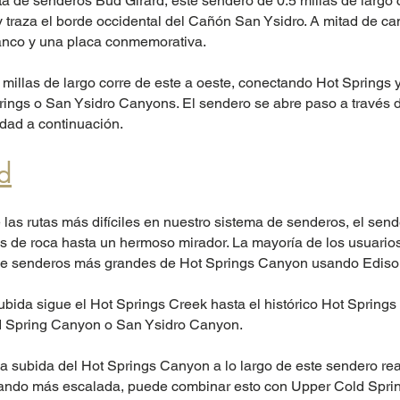
ta de senderos Bud Girard, este sendero de 0.5 millas de largo
raza el borde occidental del Cañón San Ysidro. A mitad de cam
banco y una placa conmemorativa.
millas de largo corre de este a oeste, conectando Hot Springs 
ings o San Ysidro Canyons. El sendero se abre paso a través d
idad a continuación.
d
as rutas más difíciles en nuestro sistema de senderos, el sen
 de roca hasta un hermoso mirador. La mayoría de los usuario
to de senderos más grandes de Hot Springs Canyon usando Edis
bida sigue el Hot Springs Creek hasta el histórico Hot Spring
d Spring Canyon o San Ysidro Canyon.
subida del Hot Springs Canyon a lo largo de este sendero rea
scando más escalada, puede combinar esto con Upper Cold Spring