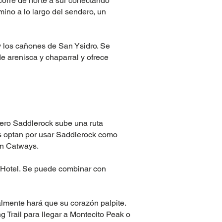
 corre de norte a sur conectando
ino a lo largo del sendero, un
y los cañones de San Ysidro. Se
e arenisca y chaparral y ofrece
dero Saddlerock sube una ruta
s optan por usar Saddlerock como
on Catways.
s Hotel. Se puede combinar con
lmente hará que su corazón palpite.
 Trail para llegar a Montecito Peak o