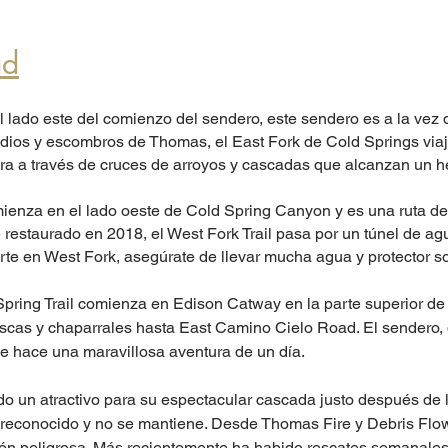
ad
ado este del comienzo del sendero, este sendero es a la vez d
ndios y escombros de Thomas, el East Fork de Cold Springs viaja
bra a través de cruces de arroyos y cascadas que alcanzan un 
mienza en el lado oeste de Cold Spring Canyon y es una ruta de
restaurado en 2018, el West Fork Trail pasa por un túnel de agu
te en West Fork, asegúrate de llevar mucha agua y protector so
ring Trail comienza en Edison Catway en la parte superior de 
iscas y chaparrales hasta East Camino Cielo Road. El sendero
aje hace una maravillosa aventura de un día.
do un atractivo para su espectacular cascada justo después de l
reconocido y no se mantiene. Desde Thomas Fire y Debris Flow,
ión peligrosa. Más recientemente ha habido rescates semanales